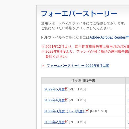
運用レポートをPDFファイルにてご提供しております。
ご覧になりたい時期をクリックしてください。
PDFファイルをご覧になるには
Adobe Acrobat Reader
※
2021年12月より、四半期運用報告書は該当月の月
※
2022年6月度より、ファンドが同じ商品の運用報告
参照ください。
フォーエバーストーリー 2022年6月以降
月次運用報告書
2022年5月度
[PDF:1MB]
2022年4月度
[PDF:1MB]
2022年3月度（1～3月度）
[PDF:1MB]
2022年2月度
[PDF:1MB]