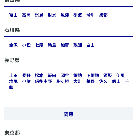
富山
高岡
氷見
射水
魚津
砺波
滑川
黒部
​石川県
金沢
小松
七尾
輪島
加賀
珠洲
白山
​長野県
上田
長野
松本
飯田
岡谷
諏訪
下諏訪
須坂
伊那
塩尻
小諸
信州中野
駒ヶ根
大町
茅野
佐久
飯山
千
曲
関東
​東京都