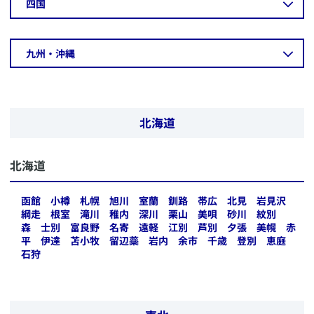
​四国
​九州・沖縄
北海道
​北海道
函館
小樽
札幌
旭川
室蘭
釧路
帯広
北見
岩見沢
綱走
根室
滝川
稚内
深川
栗山
美唄
砂川
紋別
森
士別
富良野
名寄
遠軽
江別
芦別
夕張
美幌
赤
平
伊達
苫小牧
留辺蘂
岩内
余市
千歳
登別
恵庭
石狩