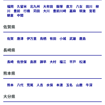
福岡
久留米
北九州
大牟田
飯塚
直方
八女
田川
柳
川
豊前
行橋
苅田
大川
豊前川崎
嘉麻
筑後
宮若
朝倉
中間
​佐賀県
佐賀
唐津
伊万里
鳥栖
有田
小城
武雄
鹿島
​長崎県
長崎
佐世保
島原
諫早
大村
福江
平戸
松浦
​熊本県
熊本
八代
荒尾
人吉
水俣
本渡
玉名
山鹿
牛深
​大分県