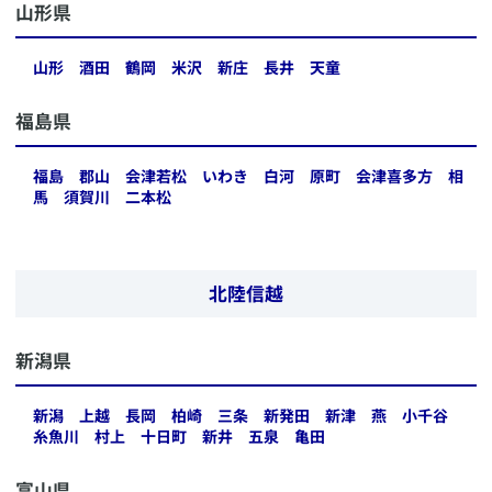
​山形県
山形
酒田
鶴岡
米沢
新庄
長井
天童
​福島県
福島
郡山
会津若松
いわき
白河
原町
会津喜多方
相
馬
須賀川
二本松
北陸信越
​新潟県
新潟
上越
長岡
柏崎
三条
新発田
新津
燕
小千谷
糸魚川
村上
十日町
新井
五泉
亀田
​富山県