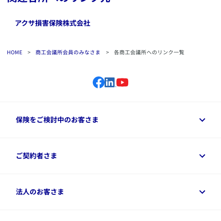
​アクサ損害保険株式会社
HOME
>
商工会議所会員のみなさま
>
各商工会議所へのリンク一覧
保険をご検討中のお客さま
保険をご検討中のお客さまトップ
ご契約者さま
商品一覧
保険シミュレーション
ご相談ガイド
ご契約者さまトップ
法人のお客さま
資料請求
保険金・給付金のご請求
保険選びに役立つ情報
各種お手続き
​アクサ生命のライフマネジメント®