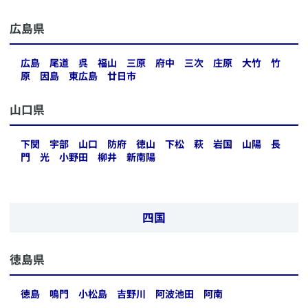
​広島県
広島
尾道
呉
福山
三原
府中
三次
庄原
大竹
竹
原
因島
東広島
廿日市
​山口県
下関
宇部
山口
防府
徳山
下松
萩
岩国
山陽
長
門
光
小野田
柳井
新南陽
四国
​徳島県
徳島
鳴門
小松島
吉野川
阿波池田
阿南