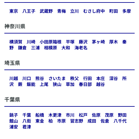
東京
八王子
武蔵野
青梅
立川
むさし府中
町田
多摩
​神奈川県
横須賀
川崎
小田原箱根
平塚
藤沢
茅ヶ崎
厚木
秦
野
鎌倉
三浦
相模原
大和
海老名
​埼玉県
川越
川口
熊谷
さいたま
秩父
行田
本庄
深谷
所
沢
蕨
飯能
上尾
狭山
草加
春日部
越谷
​千葉県
銚子
千葉
船橋
木更津
市川
松戸
佐原
茂原
野田
館山
八街
東金
柏
市原
習志野
成田
佐倉
八千代
浦安
君津