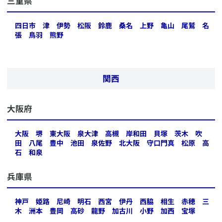
​三重県
四日市
津
伊勢
松阪
鈴鹿
桑名
上野
亀山
尾鷲
名
張
鳥羽
熊野
関西
​大阪府
大阪
堺
東大阪
泉大津
高槻
岸和田
貝塚
茨木
吹
田
八尾
豊中
池田
泉佐野
北大阪
守口門真
松原
高
石
和泉
​兵庫県
神戸
姫路
尼崎
明石
西宮
伊丹
西脇
相生
赤穂
三
木
洲本
豊岡
高砂
龍野
加古川
小野
加西
宝塚