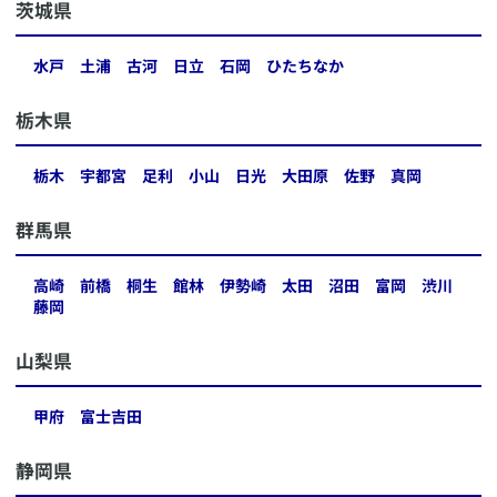
​茨城県
水戸
土浦
古河
日立
石岡
ひたちなか
​栃木県
栃木
宇都宮
足利
小山
日光
大田原
佐野
真岡
​群馬県
高崎
前橋
桐生
館林
伊勢崎
太田
沼田
富岡
渋川
藤岡
​山梨県
甲府
富士吉田
​静岡県