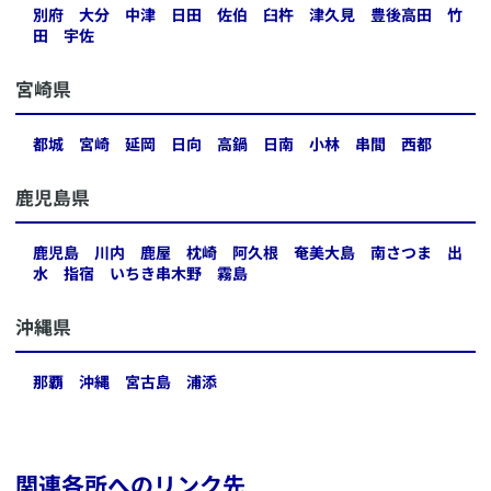
別府
大分
中津
日田
佐伯
臼杵
津久見
豊後高田
竹
田
宇佐
​宮崎県
都城
宮崎
延岡
日向
高鍋
日南
小林
串間
西都
​鹿児島県
鹿児島
川内
鹿屋
枕崎
阿久根
奄美大島
南さつま
出
水
指宿
いちき串木野
霧島
​沖縄県
那覇
沖縄
宮古島
浦添
関連各所へのリンク先