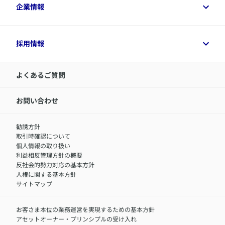
変額保険各種情報
法人のお客さまトップ
企業情報
変額保険各種情報
デジタル約款
健康経営とは
デジタル約款
ご契約内容の確認方法
健康経営サポートパッケージ
アクサ生命が選ばれる理由
付帯サービス
健康経営プラットフォーム
企業情報トップ
採用情報
令和8年（2026年）分の生命保険料控除証明書について
経営者サポートサービス
アクサ生命について
​お客さま専用マイページ MyAXA
代表取締役社長からのメッセージ
LINEサービスについて
アクサ生命が選ばれる理由
よくあるご質問
アクサのネット完結保険（旧アクサダイレクト生命）
採用情報トップ
お知らせ・ニュースリリース
新卒採用
IR情報
中途採用：内勤正社員
お問い合わせ
サステナビリティの取り組み
中途採用：商工会議所共済・福祉制度推進スタッフ（営業
セミナー情報
職）
勧誘方針
​お客さまを金融犯罪からお守りするために
中途採用：フィナンシャルプラン・アドバイザー（営業職）
取引時確認について
アクサグループについて
障害者採用
個人情報の取り扱い
利益相反管理方針の概要
反社会的勢力対応の基本方針
人権に関する基本方針
サイトマップ
お客さま本位の業務運営を実現するための基本方針
アセットオーナー・プリンシプルの受け入れ