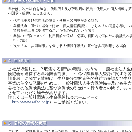
当社は、次の場合を除き、代理店主及び代理店の役員・使用人の個人情報を第
へ開示・提供いたしません。
・
代理店主及び代理店の役員・使用人の同意がある場合
・
各種法令に基づく場合のほか、個人情報保護法により本人の同意を得ない
情報を第三者に提供することが認められている場合
・
業務の一部について、利用目的の達成に必要な範囲内で国内外の委託先へ
行う場合
・
次の「４．共同利用」を含む個人情報保護法に基づき共同利用する場合
当社が収集した「2.収集する情報の種類」のうち「一般社団法人生
険協会が運営する各種照会制度」「生命保険募集人登録に関する各
請業務」に関する情報は、生命保険契約者等の利益の保護及び生命
事業の健全な発展のために、一般社団法人生命保険協会及び各生命
会社その他保険業法に基づき保険の引受けを行う者との間で、共同
させていただく場合があります。
詳しくは一般社団法人生命保険協会ホームページ
（
http://www.seiho.or.jp
）をご参照ください。
当社では、代理店主及び代理店の役員・使用人に関する情報を正確かつ最新な