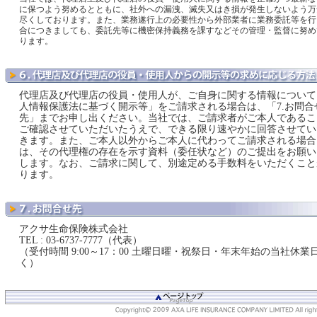
に保つよう努めるとともに、社外への漏洩、滅失又はき損が発生しないよう万
尽くしております。また、業務遂行上の必要性から外部業者に業務委託等を行
合につきましても、委託先等に機密保持義務を課すなどその管理・監督に努め
ります。
代理店及び代理店の役員・使用人が、ご自身に関する情報について
人情報保護法に基づく開示等」をご請求される場合は、「7.お問合
先」までお申し出ください。当社では、ご請求者がご本人であるこ
ご確認させていただいたうえで、できる限り速やかに回答させてい
きます。また、ご本人以外からご本人に代わってご請求される場合
は、その代理権の存在を示す資料（委任状など）のご提出をお願い
します。なお、ご請求に関して、別途定める手数料をいただくこと
ります。
アクサ生命保険株式会社
TEL : 03-6737-7777（代表）
（受付時間 9:00～17：00 土曜日曜・祝祭日・年末年始の当社休業
く）