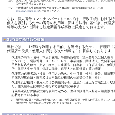
(注1)
役員については全員、使用人に関しては生命保険募集人として登録している又は登録
定の方の情報となります。
(注2)
一般社団法人生命保険協会が運営する各種試験・制度の詳細につきましては
http://www.seiho.or.jp
をご参照ください。
なお、個人番号（マイナンバー）については、行政手続における特
個人を識別するための番号の利用等に関する法律に基づき、代理店
料等の支払いに関する法定調書作成事務に限定しております。
当社では、「1.情報を利用する目的」を達成するために、代理店主
代理店の役員・使用人に関する次の情報を主に収集しております。
・
代理店の商号・名称、本店所在地、事務所所在地、法人番号又は個人番号
ナンバー）、電話番号、メールアドレス、事業目的、関連法人、先発乗合
手数料振込先銀行、支店、種目、口座番号、口座名、（保証人氏名、保証
所、保証人生年月日、保証人職業、保証人との関係等）等の情報
・
代理店の代表者及び役員・使用人の氏名、生年月日、性別、兼業、所属事
所属代理店住所・兼務又は出向先及び役員の住所等の情報（※3）
・
代理店及び役員・使用人又は公的機関から、適法かつ適正な方法により収
た、住民票等公的機関が発行する書類の記載事項
・
保険業法及び保険業法施行規則で定める、生命保険募集人登録申請書添付
記載されている事項
(注3)
代理店の役員・使用人の情報については、代理店が役員・使用人の同意を得ることに
代理店から当社宛に第三者提供いただく場合があります。