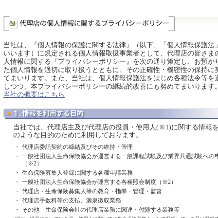
当社は、『個人情報の保護に関する法律』（以下、「個人情報保護法
いいます）に規定される個人情報取扱事業者として、代理店の皆さま
人情報に関する『プライバシーポリシー』を次の通り策定し、お預か
た個人情報を適切に取り扱うとともに、その正確性・機密性の保持に
てまいります。また、当社は、個人情報保護法をはじめ各種法令等を
しつつ、本プライバシーポリシーの継続的改善にも努めてまいります
当社の概要はこちら
当社では、代理店主及び代理店の役員・使用人(※1)に関する情報
のような目的のために利用しております。
・
代理店委託契約の締結及びその維持・管理
・
一般社団法人生命保険協会が運営する一般課程試験及び業界共通試験への
（※2）
・
生命保険募集人登録に関する各種申請業務
・
一般社団法人生命保険協会が運営する各種照会制度（※2）
・
代理店・生命保険募集人等の教育・指導・管理・監督
・
代理店手数料等の支払、源泉徴収業務
・
その他 生命保険会社の代理店業務に関連・付随する業務等