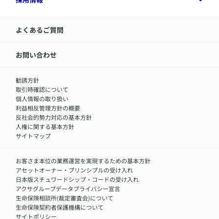
令和8年（2026年）分の生命保険料控除証明書について
経営者サポートサービス
アクサ生命について
業績報告書
​お客さま専用マイページ MyAXA
代表取締役社長からのメッセージ
（2022/05/24発表）
LINEサービスについて
アクサ生命が選ばれる理由
よくあるご質問
アクサのネット完結保険（旧アクサダイレクト生命）
採用情報トップ
お知らせ・ニュースリリース
新卒採用
アクサ生命「2021年度決算のお知らせ」[PDF: 825KB]
IR情報
中途採用：内勤正社員
お問い合わせ
サステナビリティの取り組み
中途採用：商工会議所共済・福祉制度推進スタッフ（営業
第3四半期末業績報告書
セミナー情報
職）
（2022/02/14発表）
勧誘方針
​お客さまを金融犯罪からお守りするために
中途採用：フィナンシャルプラン・アドバイザー（営業職）
取引時確認について
アクサグループについて
障害者採用
個人情報の取り扱い
アクサ生命「2021年度第3四半期末業績のお知らせ」[PDF:
利益相反管理方針の概要
634KB]
反社会的勢力対応の基本方針
人権に関する基本方針
上半期業績報告書
サイトマップ
（2021/11/22発表）
お客さま本位の業務運営を実現するための基本方針
アクサ生命「2021年度上半期末業績のお知らせ」[PDF:
アセットオーナー・プリンシプルの受け入れ
801KB]
日本版スチュワードシップ・コードの受け入れ
アクサグループデータプライバシー宣言
第1四半期末業績報告書
生命保険相談所(裁定審査会)について
（2021/08/13発表）
生命保険契約者保護機構について
サイトポリシー