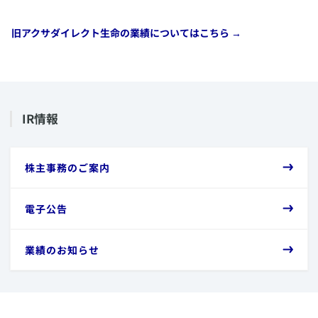
アクサ生命「2023年度上半期末業績のお知らせ」[PDF:
​旧アクサダイレクト生命の業績についてはこちら →
827KB]
第1四半期業績報告書
（2023/08/14発表）
​IR情報
アクサ生命「2023年第1四半期業績のお知らせ」[PDF:
648KB]
​株主事務のご案内
​2022年度
​電子公告
業績報告書
（2023/05/24発表）
​業績のお知らせ
アクサ生命「2022年度決算のお知らせ」[PDF: 886KB]
第3四半期末業績報告書