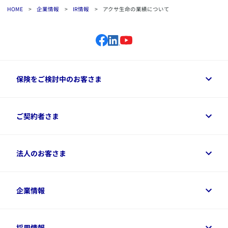
（2023/02/14発表）
HOME
>
企業情報
>
IR情報
>
アクサ生命の業績について
アクサ生命「2022年度第3四半期末業績のお知らせ」[PDF:
643KB]
上半期業績報告書
（2022/11/24発表）
保険をご検討中のお客さま
アクサ生命「2022年度上半期末業績のお知らせ」[PDF:
745KB]
保険をご検討中のお客さまトップ
ご契約者さま
商品一覧
第1四半期末業績報告書
保険シミュレーション
（2022/08/15発表）
ご相談ガイド
ご契約者さまトップ
法人のお客さま
資料請求
保険金・給付金のご請求
アクサ生命「2022年度第1四半期末業績のお知らせ」[PDF:
保険選びに役立つ情報
各種お手続き
639KB]
​アクサ生命のライフマネジメント®
変額保険各種情報
法人のお客さまトップ
企業情報
変額保険各種情報
デジタル約款
健康経営とは
デジタル約款
​2021年度
ご契約内容の確認方法
健康経営サポートパッケージ
アクサ生命が選ばれる理由
付帯サービス
健康経営プラットフォーム
企業情報トップ
採用情報